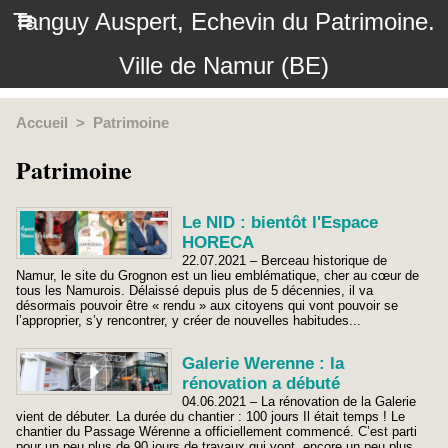
Tanguy Auspert, Echevin du Patrimoine.
Ville de Namur (BE)
Accueil
>
Patrimoine
Patrimoine
Le NID : bientôt l'Espace
HORECA
22.07.2021 – Berceau historique de
Namur, le site du Grognon est un lieu emblématique, cher au cœur de
tous les Namurois. Délaissé depuis plus de 5 décennies, il va
désormais pouvoir être « rendu » aux citoyens qui vont pouvoir se
l’approprier, s’y rencontrer, y créer de nouvelles habitudes...
Galerie Werenne : la
rénovation a débuté
04.06.2021 – La rénovation de la Galerie
vient de débuter. La durée du chantier : 100 jours Il était temps ! Le
chantier du Passage Wérenne a officiellement commencé. C’est parti
pour un peu plus de 90 jours de travaux qui vont, encore un peu plus,