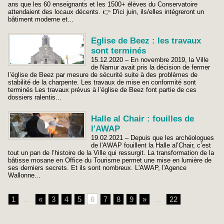
ans que les 60 enseignants et les 1500+ élèves du Conservatoire
attendaient des locaux décents. 👉 D'ici juin, ils/elles intégreront un
bâtiment moderne et...
Eglise de Beez : les travaux
sont terminés
15.12.2020 – En novembre 2019, la Ville
de Namur avait pris la décision de fermer
l’église de Beez par mesure de sécurité suite à des problèmes de
stabilité de la charpente. Les travaux de mise en conformité sont
terminés Les travaux prévus à l’église de Beez font partie de ces
dossiers ralentis...
Halle al Chair : fouilles de
l'AWAP
19.02.2021 – Depuis que les archéologues
de l'AWAP fouillent la Halle al’Chair, c’est
tout un pan de l’histoire de la Ville qui ressurgit. La transformation de la
bâtisse mosane en Office du Tourisme permet une mise en lumière de
ses derniers secrets. Et ils sont nombreux. L'AWAP, l'Agence
Wallonne...
1
...
«
3
4
5
6
7
8
9
»
...
22