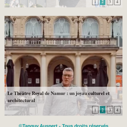
2
4
1
3
4
Le Théâtre Royal de Namur : un joyau culturel et
architectural
2
4
1
3
4
©Tanguy Auspert - Tous droits réservés