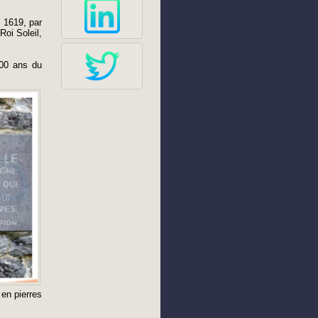
, 1619, par
oi Soleil,
400 ans du
 en pierres