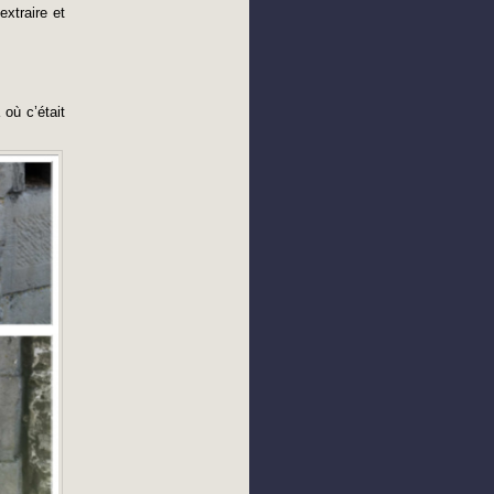
extraire et
 où c’était