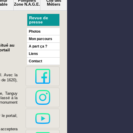
amur
Pompiers
Cité des
able
Zone N.A.G.E.
Métiers
Revue de
presse
Photos
Mon parcours
situé au
A part ça ?
rtail
Liens
Contact
l. Avec la
e de 1620),
ne, Tanguy
classé à la
u monument
le portail,
e acceptera