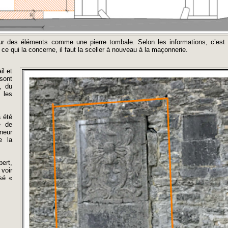
sur des éléments comme une pierre tombale. Selon les informations, c’est 
 ce qui la concerne, il faut la sceller à nouveau à la maçonnerie.
il et
 sont
, du
 les
a été
e de
neur
e la
ert,
 voir
sé «