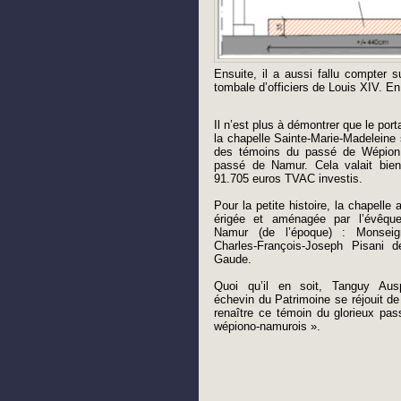
Ensuite, il a aussi fallu compter 
tombale d’officiers de Louis XIV. En
Il n’est plus à démontrer que le porta
la chapelle Sainte-Marie-Madeleine
des témoins du passé de Wépion
passé de Namur. Cela valait bien
91.705 euros TVAC investis.
Pour la petite histoire, la chapelle 
érigée et aménagée par l’évêqu
Namur (de l’époque) : Monseig
Charles-François-Joseph Pisani d
Gaude.
Quoi qu’il en soit, Tanguy Ausp
échevin du Patrimoine se réjouit de
renaître ce témoin du glorieux pas
wépiono-namurois ».