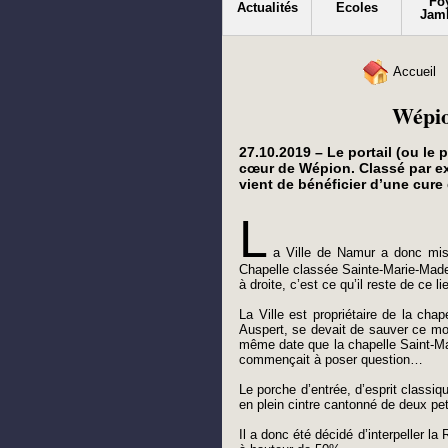
Fo
Actualités
Ecoles
Jam
Accueil
Wépio
27.10.2019 – Le portail (ou le
cœur de Wépion. Classé par ext
vient de bénéficier d’une cure
L
a Ville de Namur a donc mis 
Chapelle classée Sainte-Marie-Madel
à droite, c’est ce qu’il reste de ce 
La Ville est propriétaire de la cha
Auspert, se devait de sauver ce mon
même date que la chapelle Saint-Mar
commençait à poser question…
Le porche d’entrée, d’esprit classiqu
en plein cintre cantonné de deux pet
Il a donc été décidé d’interpeller la