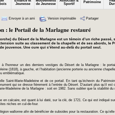
yer
Enfance et
Mouvements
Associatif &
#N
Patrimoine
bois
Jeunesse
de Jeunesse
Sportif
Dur
Envoyer à un ami
Version imprimable
Partager
n : le Portail de la Marlagne restauré
 porche) du Désert de la Marlagne est un témoin d’un riche passé, 
ension suite au classement de la chapelle et de ses abords, le Po
 de jouvence. Une cure qui s’étend au-delà du portail seul.
à l'honneur un des derniers vestiges du Désert de la Marlagne : le portai
eine (1818), à gauche, et l’habitation (ancienne porterie ou ancienne chapell
lieu emblématique.
pelle Saint-Marie-Madeleine et de ce portail. En tant qu’échevin du Patrimoi
ument qui se dresse fièrement à l’entrée du Désert. D’autant plus qu’il est 
ie-Madeleine de la Marlagne : soit en 1982. Sans oublier que la stabilité d
e en calcaire, est quant à lui daté, sur la clé, de 1721. Ce qui est indiqué sur 
ites niches en cul-de-four.
 Région wallonne afin de bénéficier de subsides pour la restauration. Ce qu’ell