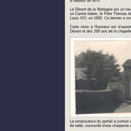
à hauteur de 50%.
Le Désert de la Marlagne est un hau
un Carme italien, le Père Thomas de
Louis XIV, en 1692. Ce dernier a inv
Cette mise à l'honneur est d’autan
Désert et des 200 ans de la chapelle
La renaissance du portail a surtout 
de taille, surmonté d'une charpente 