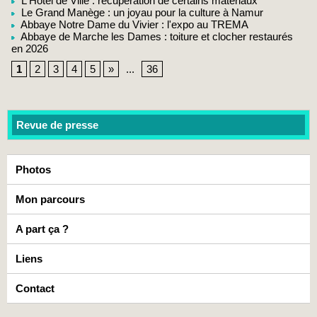
L'Hotel de Ville : récupération de certains matériaux
Le Grand Manège : un joyau pour la culture à Namur
Abbaye Notre Dame du Vivier : l'expo au TREMA
Abbaye de Marche les Dames : toiture et clocher restaurés
en 2026
1
2
3
4
5
»
...
36
Revue de presse
Photos
Mon parcours
A part ça ?
Liens
Contact