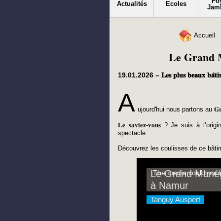
Fo
Actualités
Ecoles
Jam
Accueil
Le Grand M
19.01.2026 – 𝐋𝐞𝐬 𝐩𝐥𝐮𝐬 𝐛𝐞𝐚𝐮𝐱 𝐛𝐚̂𝐭𝐢𝐦
A
ujourd'hui nous partons au 𝐆𝐫
𝐋𝐞 𝐬𝐚𝐯𝐢𝐞𝐳-𝐯𝐨𝐮𝐬 ? Je suis 
spectacle
Découvrez les coulisses de ce bâti