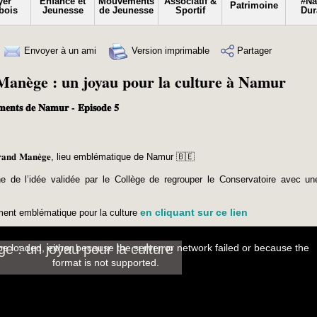
yer
Enfance et
Mouvements
Associatif &
#N
Patrimoine
bois
Jeunesse
de Jeunesse
Sportif
Dur
Envoyer à un ami
Version imprimable
Partager
anège : un joyau pour la culture à Namur
𝐧𝐭𝐬 𝐝𝐞 𝐍𝐚𝐦𝐮𝐫 - 𝐄𝐩𝐢𝐬𝐨𝐝𝐞 𝟓
𝐚𝐧𝐝 𝐌𝐚𝐧𝐞̀𝐠𝐞, lieu emblématique de Namur 🇧🇪
à l’origine de l’idée validée par le Collège de regrouper le Conservatoire avec u
en cliquant sur ce lien
ment emblématique pour la culture