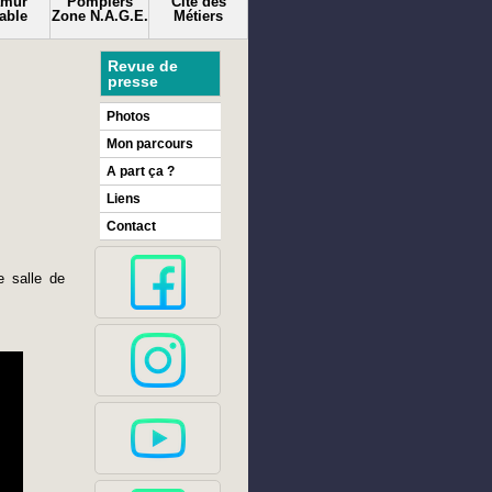
amur
Pompiers
Cité des
able
Zone N.A.G.E.
Métiers
Revue de
presse
Photos
Mon parcours
A part ça ?
Liens
Contact
ne salle de