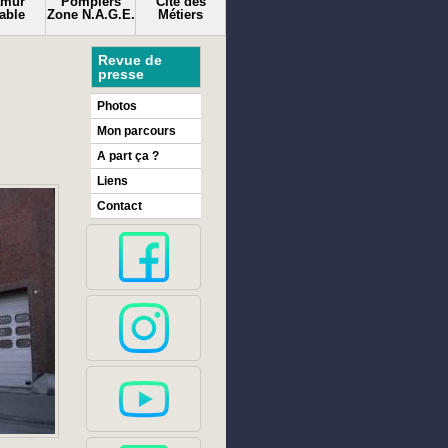
amur
Pompiers
Cité des
able
Zone N.A.G.E.
Métiers
Revue de
presse
Photos
Mon parcours
A part ça ?
Liens
Contact