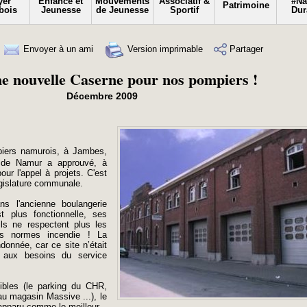
yer
Enfance et
Mouvements
Associatif &
#N
Patrimoine
bois
Jeunesse
de Jeunesse
Sportif
Dur
Envoyer à un ami
Version imprimable
Partager
ne nouvelle Caserne pour nos pompiers !
Décembre 2009
piers namurois, à Jambes,
l de Namur a approuvé, à
our l'appel à projets. C'est
législature communale.
ns l'ancienne boulangerie
st plus fonctionnelle, ses
ils ne respectent plus les
es normes incendie ! La
donnée, car ce site n’était
 aux besoins du service
ibles (le parking du CHR,
u magasin Massive ...), le
apparu comme le meilleur.