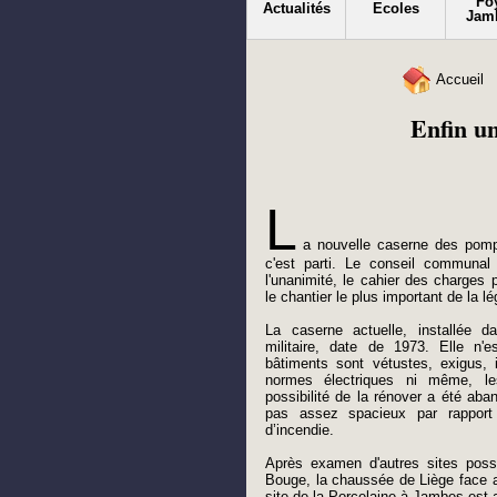
Fo
Actualités
Ecoles
Jam
Accueil
Enfin u
L
a nouvelle caserne des pom
c'est parti. Le conseil communa
l'unanimité, le cahier des charges p
le chantier le plus important de la 
La caserne actuelle, installée da
militaire, date de 1973. Elle n'e
bâtiments sont vétustes, exigus, 
normes électriques ni même, l
possibilité de la rénover a été aban
pas assez spacieux par rapport
d’incendie.
Après examen d'autres sites poss
Bouge, la chaussée de Liège face a
site de la Porcelaine à Jambes est 