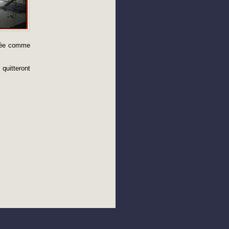
ugée comme
quitteront