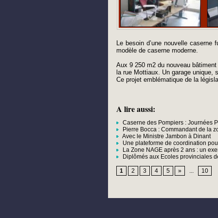
Le besoin d’une nouvelle caserne fu
modèle de caserne moderne.
Aux 9 250 m2 du nouveau bâtiment s
la rue Mottiaux. Un garage unique, s
Ce projet emblématique de la législ
A lire aussi:
Caserne des Pompiers : Journées P
Pierre Bocca : Commandant de la 
Avec le Ministre Jambon à Dinant
Une plateforme de coordination pou
La Zone NAGE après 2 ans : un exem
Diplômés aux Ecoles provinciales de
1
2
3
4
5
»
...
10