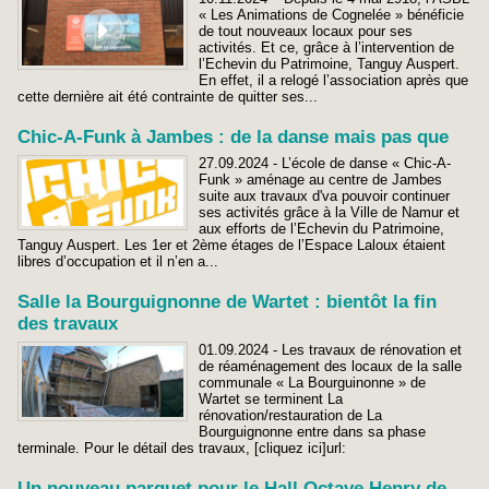
« Les Animations de Cognelée » bénéficie
de tout nouveaux locaux pour ses
activités. Et ce, grâce à l’intervention de
l’Echevin du Patrimoine, Tanguy Auspert.
En effet, il a relogé l’association après que
cette dernière ait été contrainte de quitter ses...
Chic-A-Funk à Jambes : de la danse mais pas que
27.09.2024 - L’école de danse « Chic-A-
Funk » aménage au centre de Jambes
suite aux travaux d'va pouvoir continuer
ses activités grâce à la Ville de Namur et
aux efforts de l’Echevin du Patrimoine,
Tanguy Auspert. Les 1er et 2ème étages de l’Espace Laloux étaient
libres d’occupation et il n’en a...
Salle la Bourguignonne de Wartet : bientôt la fin
des travaux
01.09.2024 - Les travaux de rénovation et
de réaménagement des locaux de la salle
communale « La Bourguinonne » de
Wartet se terminent La
rénovation/restauration de La
Bourguignonne entre dans sa phase
terminale. Pour le détail des travaux, [cliquez ici]url:
Un nouveau parquet pour le Hall Octave Henry de