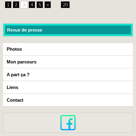
1
2
3
4
5
»
...
20
Revue de presse
Photos
Mon parcours
A part ça ?
Liens
Contact