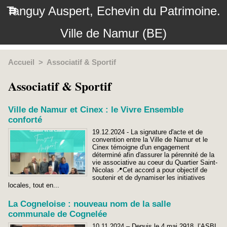
Tanguy Auspert, Echevin du Patrimoine.
Ville de Namur (BE)
Accueil
>
Associatif & Sportif
Associatif & Sportif
Ville de Namur et Cinex : le Vivre Ensemble
conforté
19.12.2024 - La signature d'acte et de
convention entre la Ville de Namur et le
Cinex témoigne d'un engagement
déterminé afin d'assurer la pérennité de la
vie associative au coeur du Quartier Saint-
Nicolas 📍Cet accord a pour objectif de
soutenir et de dynamiser les initiatives
locales, tout en...
La Cogneloise : nouveau nom de la salle
communale de Cognelée
10.11.2024 – Depuis le 4 mai 2918, l’ASBL