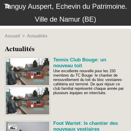
Tanguy Auspert, Echevin du Patrimoine.
Ville de Namur (BE)
Accueil
>
Actualités
Actualités
Tennis Club Bouge: un
nouveau toit
Une excellente nouvelle pour les 150
membres du TC Bouge: le chantier de
renouvellement du toit du bloc vestiaires-
cafétéria est terminé. De quoi réjouir ce
club familial représenté chaque année par
plusieurs équipes en interclubs.
Foot Wartet: le chantier des
nouveaux vestiaires