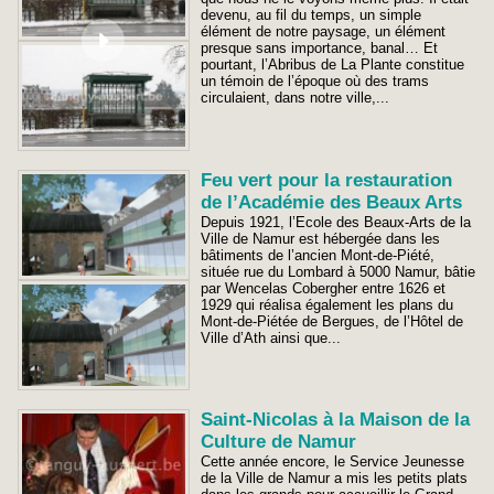
devenu, au fil du temps, un simple
élément de notre paysage, un élément
presque sans importance, banal… Et
pourtant, l’Abribus de La Plante constitue
un témoin de l’époque où des trams
circulaient, dans notre ville,...
Feu vert pour la restauration
de l’Académie des Beaux Arts
Depuis 1921, l’Ecole des Beaux-Arts de la
Ville de Namur est hébergée dans les
bâtiments de l’ancien Mont-de-Piété,
située rue du Lombard à 5000 Namur, bâtie
par Wencelas Cobergher entre 1626 et
1929 qui réalisa également les plans du
Mont-de-Piétée de Bergues, de l’Hôtel de
Ville d’Ath ainsi que...
Saint-Nicolas à la Maison de la
Culture de Namur
Cette année encore, le Service Jeunesse
de la Ville de Namur a mis les petits plats