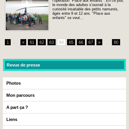
l’opération "Place aux enfants". En ce jour,
le monde des adultes s’ouvrait à la
curiosité insatiable des petits namurois,
âgés entre 9 et 12 ans. "Place aux
enfants" se veut...
1
...
«
61
62
63
64
65
66
67
»
...
80
Revue de presse
Photos
Mon parcours
A part ça ?
Liens