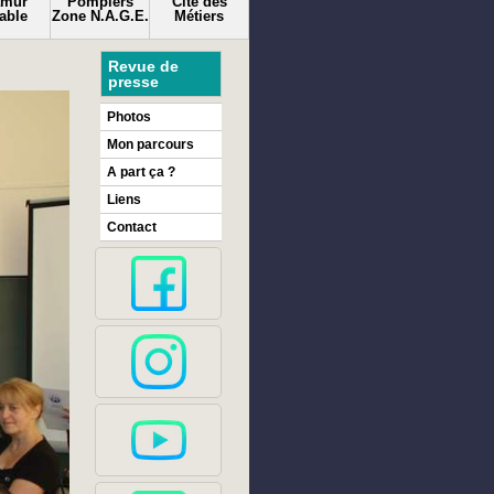
amur
Pompiers
Cité des
able
Zone N.A.G.E.
Métiers
Revue de
presse
Photos
Mon parcours
A part ça ?
Liens
Contact