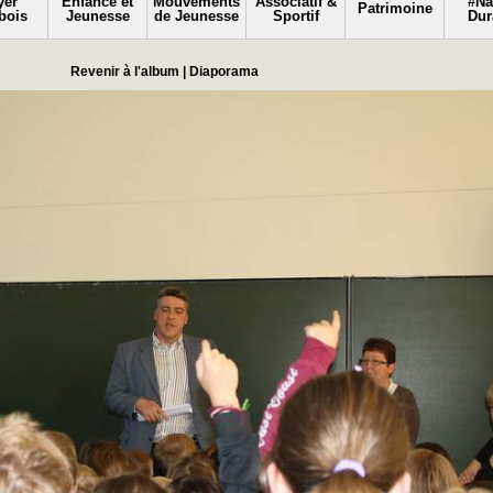
yer
Enfance et
Mouvements
Associatif &
#N
Patrimoine
bois
Jeunesse
de Jeunesse
Sportif
Dur
Revenir à l'album
|
Diaporama