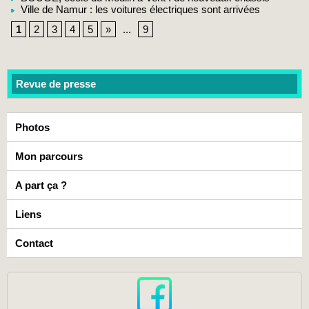
Ville de Namur : les voitures électriques sont arrivées
1
2
3
4
5
»
...
9
Revue de presse
Photos
Mon parcours
A part ça ?
Liens
Contact