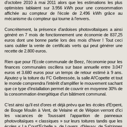
d’octobre 2010 à mai 2011 alors que les estimations les plus
optimistes tablaient sur 3.956 kWh pour une consommation
affichée au compteur de l’école de 2.496 kWh grâce au
mécanisme du compteur qui tourne à l’envers.
Concrètement, la présence d’ardoises photovoltaïques a ainsi
généré en 7 mois de fonctionnement une économie de 837,25
euros dont une bonne partie lors des mois d’hiver ! Tout ceci
sans oublier la vente de certificats verts qui peut générer une
recette de 2.800 euros.
Rien que pour l’Ecole communale de Beez, l’économie pour les
finances communales oscillera sur base annuelle entre 3.047
euros et 3.680 euros pour un temps de retour estimé à 9 ans.
Ajoutez-y la toiture du FC Gelbressée, la salle Al’Copette et tout
le monde comprendra l’intérêt d’amplifier le mouvement sachant
que ce type d’installation permet de couvrir en moyenne 30% de
la consommation énergétique d’un bâtiment communal.
C’est ainsi qu’il est d’ores et déjà prévu que les écoles d’Erpent,
de Bouge Moulin à Vent, de Velaine et de Wépion verront d’ici
les vacances de Toussaint l’apparition de panneaux
photovoltaïques « classiques » sur leurs toitures tandis que les
écoles « La Court’Echelle », de Loyers, d’Heuvy, de Salzinnes