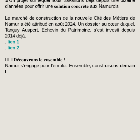
⌛️Un projet sur lequel nous travaillons déjà depuis une dizaine
d’années pour offrir une 𝐬𝐨𝐥𝐮𝐭𝐢𝐨𝐧 𝐜𝐨𝐧𝐜𝐫𝐞̀𝐭𝐞 aux Namurois
Le marché de construction de la nouvelle Cité des Métiers de
Namur a été attribué en août 2024. Un dossier au cœur duquel,
Tanguy Auspert, Echevin du Patrimoine, s’est investi depuis
2014 déjà.
.
lien 1
.
lien 2
🙋🏻‍♂️𝐃𝐞́𝐜𝐨𝐮𝐯𝐫𝐨𝐧𝐬 𝐥𝐞 𝐞𝐧𝐬𝐞𝐦𝐛𝐥𝐞 !
Namur s’engage pour l’emploi. Ensemble, construisons demain
l