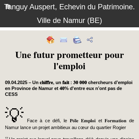
Tanguy Auspert, Echevin du Patrimoine.
Ville de Namur (BE)
Une futur prometteur pour
l'emploi
09.04.2025 – Un 𝐜𝐡𝐢𝐟𝐟𝐫𝐞, un 𝐟𝐚𝐢𝐭 : 𝟑𝟎 𝟎𝟎𝟎 chercheurs d’emploi
en Province de Namur et 𝟒𝟎% d'entre eux n’ont pas de
CESS
💡
Face à ce défi, le 𝐏𝐨̂𝐥𝐞 𝐄𝐦𝐩𝐥𝐨𝐢 et 𝐅𝐨𝐫𝐦𝐚𝐭𝐢𝐨𝐧 de
Namur lance un projet ambitieux au cœur du quartier Rogier