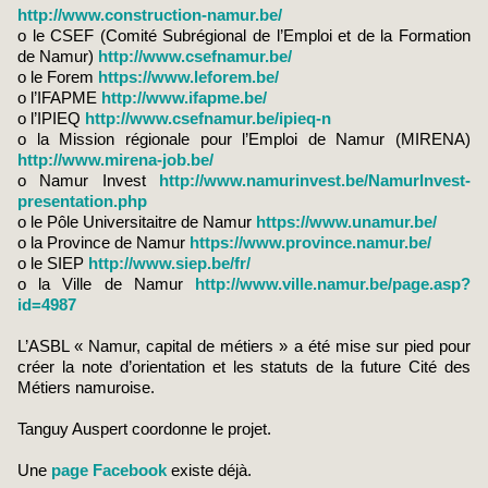
http://www.construction-namur.be/
o le CSEF (Comité Subrégional de l’Emploi et de la Formation
de Namur)
http://www.csefnamur.be/
o le Forem
https://www.leforem.be/
o l’IFAPME
http://www.ifapme.be/
o l’IPIEQ
http://www.csefnamur.be/ipieq-n
o la Mission régionale pour l’Emploi de Namur (MIRENA)
http://www.mirena-job.be/
o Namur Invest
http://www.namurinvest.be/NamurInvest-
presentation.php
o le Pôle Universitaitre de Namur
https://www.unamur.be/
o la Province de Namur
https://www.province.namur.be/
o le SIEP
http://www.siep.be/fr/
o la Ville de Namur
http://www.ville.namur.be/page.asp?
id=4987
L’ASBL « Namur, capital de métiers » a été mise sur pied pour
créer la note d’orientation et les statuts de la future Cité des
Métiers namuroise.
Tanguy Auspert coordonne le projet.
Une
page Facebook
existe déjà.