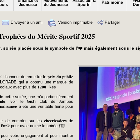
yer
Enfance et
Mouvements
Associatif &
#N
Patrimoine
bois
Jeunesse
de Jeunesse
Sportif
Dur
Envoyer à un ami
Version imprimable
Partager
Trophées du Mérite Sportif 2025
er, soirée placée sous le symbole de l’❤️ mais également sous le s
l’honneur de remettre le 𝐩𝐫𝐢𝐱 𝐝𝐮 𝐩𝐮𝐛𝐥𝐢𝐜
 BELGRADE qui a obtenu une marque de
ciaux avec plus de 𝟏𝟐𝟎𝟎 likes
de cette soirée, une m’a particulièrement
𝐝𝐨, voir le Gishi club de Jambes
𝐧𝐚𝐢𝐬𝐬𝐚𝐧𝐜𝐞 a été une véritable fierté pour
compter sur les 𝐜𝐡𝐞𝐞𝐫𝐥𝐞𝐚𝐝𝐞𝐫𝐬 de
 𝐅𝐮𝐧𝐤 pour avoir animé la soirée 💃🏻
𝐬 𝐞𝐭 𝐭𝐨𝐮𝐭𝐞𝐬 pour votre engagement et pour montrer