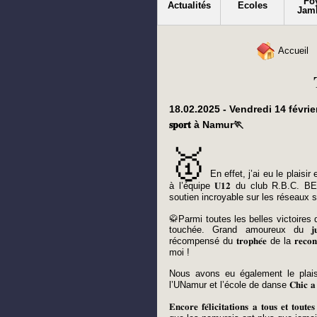
Fo
Actualités
Ecoles
Jam
Accueil
18.02.2025 - Vendredi 14 févri
𝐬𝐩𝐨𝐫𝐭 à Namur🏃
🥇
En effet, j’ai eu le plaisir et 
à l’équipe 𝐔𝟏𝟐 du club R.B.C.
soutien incroyable sur les réseaux so
🥋Parmi toutes les belles victoires 
touchée. Grand amoureux du 𝐣
récompensé du 𝐭𝐫𝐨𝐩𝐡𝐞́𝐞 de la 𝐫𝐞𝐜𝐨
moi !
Nous avons eu également le plaisir de 
l’UNamur et l’école de danse 𝐂𝐡𝐢𝐜 𝐚
𝐄𝐧𝐜𝐨𝐫𝐞 𝐟𝐞́𝐥𝐢𝐜𝐢𝐭𝐚𝐭𝐢𝐨𝐧𝐬 𝐚 𝐭𝐨𝐮