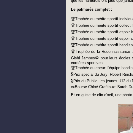
que les namurois ont plus que jamai
Le palmarès complet :
🏆Trophée du mérite sportif individue
🏆Trophée du mérite sportif collect
🏆Trophée du mérite sportif espoir in
🏆Trophée du mérite sportif espoir
🏆Trophée du mérite sportif handisp
🏆Trophée de la Reconnaissance :
Gishi Jambes🥋 pour leurs écoles de
carrières sportives.
🏆Trophée du coeur: l'équipe handis
🎖Prix spécial du Jury: Robert Rinch
🎖Prix du Public: les jeunes U12 
🎫Bourse Chloé Graftiaux: Sarah D
Et en guise de clin d'oeil, une pho