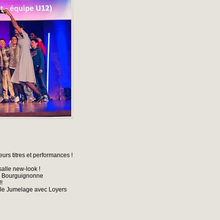
eurs titres et performances !
alle new-look !
la Bourguignonne
!
r le Jumelage avec Loyers