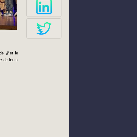
de 🏀et le
e de leurs