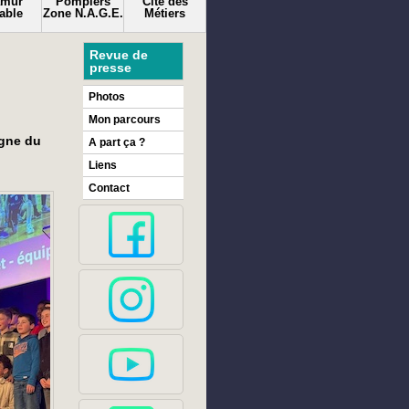
amur
Pompiers
Cité des
able
Zone N.A.G.E.
Métiers
Revue de
presse
Photos
Mon parcours
igne du
A part ça ?
Liens
Contact