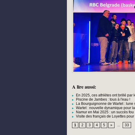
A lire aussi:
En 2025, ces athlètes ont brillé par l
Piscine de Jambes : tous à l'eau !
La Bourguignonne de Wartet : lune s
Wartet : nouvelle dynamique pour 
Namur en Mai 2025 : un succès fou !
Visite des français de Loyettes pou
1
2
3
4
5
»
...
33