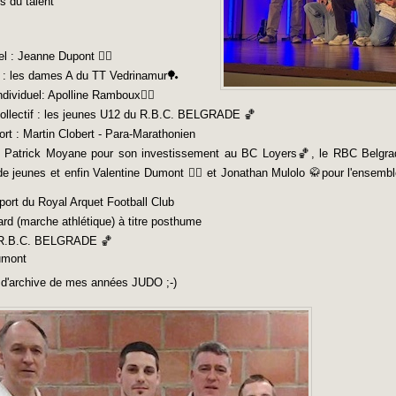
s du talent
l : Jeanne Dupont 🏃‍♀️
if : les dames A du TT Vedrinamur🏓
dividuel: Apolline Ramboux🏃‍♀️
 collectif : les jeunes U12 du R.B.C. BELGRADE 🏀
ort : Martin Clobert - Para-Marathonien
 Patrick Moyane pour son investissement au BC Loyers🏀, le RBC Belgra
 jeunes et enfin Valentine Dumont 🏊‍♀️ et Jonathan Mulolo 🥋pour l'ensembl
port du Royal Arquet Football Club
ard (marche athlétique) à titre posthume
du R.B.C. BELGRADE 🏀
umont
to d'archive de mes années JUDO ;-)