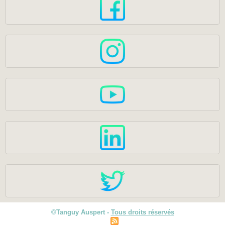
©Tanguy Auspert -
Tous droits réservés
|
Plan du site
Syndication