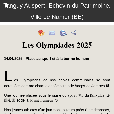
Tanguy Auspert, Echevin du Patrimoine.
Ville de Namur (BE)
Les Olympiades 2025
14.04.2025 - Place au sport et à la bonne humeur
L
es Olympiades de nos écoles communales se sont
déroulées comme chaque année au stade Adeps de Jambes 🏫
Une journée placée sous le signe du 𝐬𝐩𝐨𝐫𝐭 🏃, du 𝐟𝐚𝐢𝐫-𝐩𝐥𝐚𝐲 🫱
🏻‍🫲🏼 et de la 𝐛𝐨𝐧𝐧𝐞 𝐡𝐮𝐦𝐞𝐮𝐫 ☺️
Nos jeunes athlètes d'un jour sont toujours prêts à se dépasser,