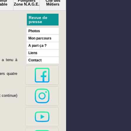
amur
Pompiers
Cité des
able
Zone N.A.G.E.
Métiers
Revue de
presse
Photos
Mon parcours
A part ça ?
Liens
, a tenu à
Contact
ers quatre
t continue)