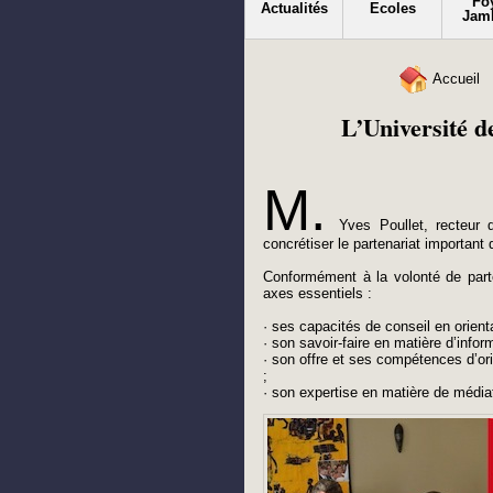
Fo
Actualités
Ecoles
Jam
Accueil
L’Université d
M.
Yves Poullet, recteur 
concrétiser le partenariat important
Conformément à la volonté de parte
axes essentiels :
· ses capacités de conseil en orienta
· son savoir-faire en matière d’info
· son offre et ses compétences d’orie
;
· son expertise en matière de médiat