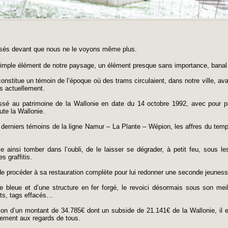
sés devant que nous ne le voyons même plus.
n simple élément de notre paysage, un élément presque sans importance, bana
constitue un témoin de l’époque où des trams circulaient, dans notre ville, ava
s actuellement.
assé au patrimoine de la Wallonie en date du 14 octobre 1992, avec pour par
ute la Wallonie.
es derniers témoins de la ligne Namur – La Plante – Wépion, les affres du tem
ice ainsi tomber dans l’oubli, de le laisser se dégrader, à petit feu, sous l
 graffitis.
e procéder à sa restauration complète pour lui redonner une seconde jeuness
bleue et d’une structure en fer forgé, le revoici désormais sous son meill
aits, tags effacés…
tion d’un montant de 34.785€ dont un subside de 21.141€ de la Wallonie, il 
ement aux regards de tous.