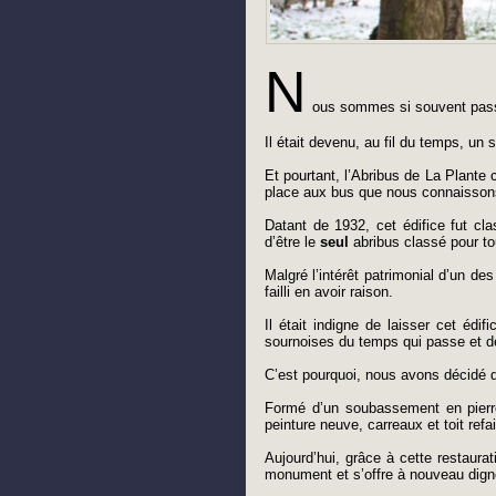
N
ous sommes si souvent pas
Il était devenu, au fil du temps, u
Et pourtant, l’Abribus de La Plante 
place aux bus que nous connaisson
Datant de 1932, cet édifice fut cl
d’être le
seul
abribus classé pour to
Malgré l’intérêt patrimonial d’un d
failli en avoir raison.
Il était indigne de laisser cet édif
sournoises du temps qui passe et des
C’est pourquoi, nous avons décidé d
Formé d’un soubassement en pierre 
peinture neuve, carreaux et toit ref
Aujourd’hui, grâce à cette restaura
monument et s’offre à nouveau dign