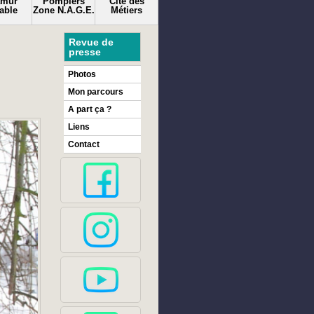
amur
Pompiers
Cité des
able
Zone N.A.G.E.
Métiers
Revue de
presse
Photos
Mon parcours
A part ça ?
Liens
Contact