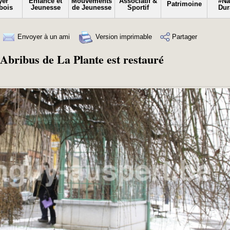
yer
Enfance et
Mouvements
Associatif &
#N
Patrimoine
bois
Jeunesse
de Jeunesse
Sportif
Dur
Envoyer à un ami
Version imprimable
Partager
Abribus de La Plante est restauré