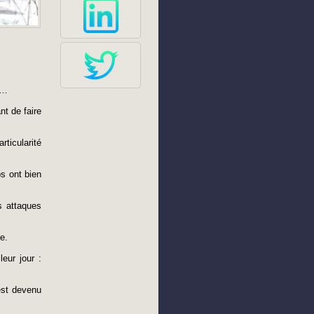
l…
nt de faire
ticularité
ps ont bien
es attaques
e.
eur jour :
est devenu