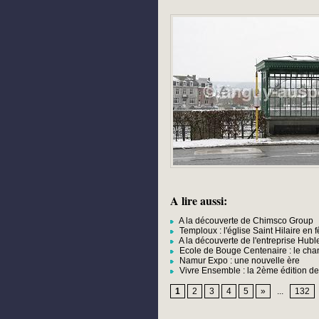
A lire aussi:
A la découverte de Chimsco Group
Temploux : l'église Saint Hilaire en f
A la découverte de l'entreprise Hubl
Ecole de Bouge Centenaire : le chant
Namur Expo : une nouvelle ère
Vivre Ensemble : la 2ème édition des
1
2
3
4
5
»
...
132