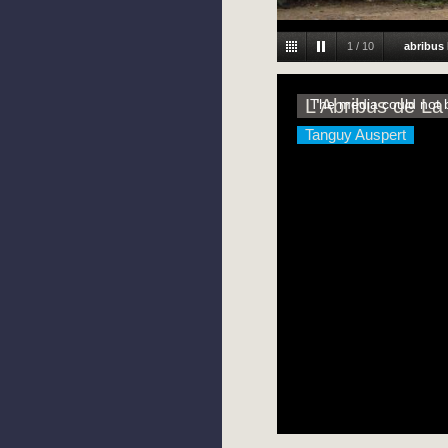
1
/
10
abribus 