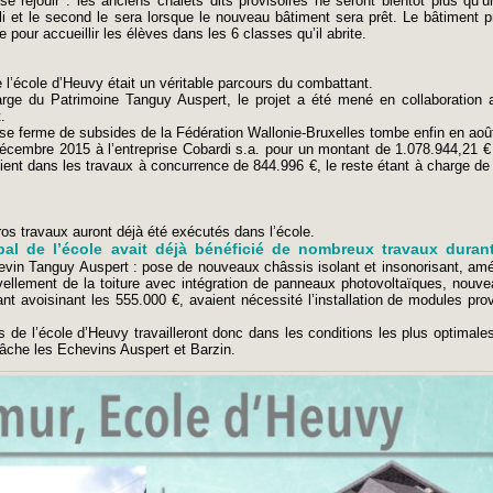
e réjouir : les anciens chalets dits provisoires ne seront bientôt plus qu’
i et le second le sera lorsque le nouveau bâtiment sera prêt. Le bâtiment pr
e pour accueillir les élèves dans les 6 classes qu’il abrite.
de l’école d’Heuvy était un véritable parcours du combattant.
harge du Patrimoine Tanguy Auspert, le projet a été mené en collaboration
.
se ferme de subsides de la Fédération Wallonie-Bruxelles tombe enfin en aoû
décembre 2015 à l’entreprise Cobardi s.a. pour un montant de 1.078.944,21 
ient dans les travaux à concurrence de 844.996 €, le reste étant à charge de 
ros travaux auront déjà été exécutés dans l’école.
ipal de l’école avait déjà bénéficié de nombreux travaux duran
evin Tanguy Auspert : pose de nouveaux châssis isolant et insonorisant, a
vellement de la toiture avec intégration de panneaux photovoltaïques, nouve
t avoisinant les 555.000 €, avaient nécessité l’installation de modules prov
s de l’école d’Heuvy travailleront donc dans les conditions les plus optimales 
lâche les Echevins Auspert et Barzin.