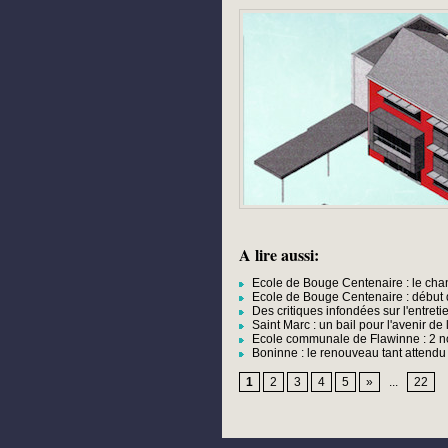
A lire aussi:
Ecole de Bouge Centenaire : le chant
Ecole de Bouge Centenaire : début 
Des critiques infondées sur l'entret
Saint Marc : un bail pour l'avenir de 
Ecole communale de Flawinne : 2 nou
Boninne : le renouveau tant attend
1
2
3
4
5
»
...
22