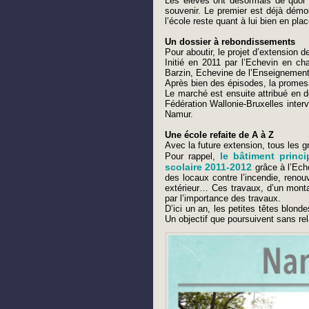
Les élèves ont désormais de quoi s
souvenir. Le premier est déjà démol
l’école reste quant à lui bien en plac
Un dossier à rebondissements
Pour aboutir, le projet d’extension 
Initié en 2011 par l’Echevin en c
Barzin, Echevine de l’Enseignement
Après bien des épisodes, la promes
Le marché est ensuite attribué en 
Fédération Wallonie-Bruxelles interv
Namur.
Une école refaite de A à Z
Avec la future extension, tous les g
le bâtiment princ
Pour rappel,
scolaire 2011-2012
grâce à l’Ech
des locaux contre l’incendie, renou
extérieur… Ces travaux, d’un montan
par l’importance des travaux.
D’ici un an, les petites têtes blonde
Un objectif que poursuivent sans re