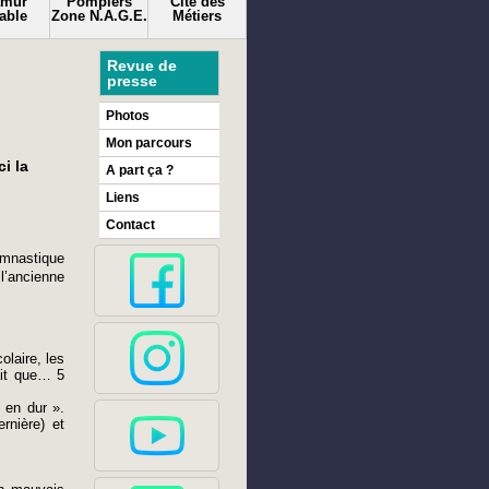
amur
Pompiers
Cité des
able
Zone N.A.G.E.
Métiers
Revue de
presse
Photos
Mon parcours
i la
A part ça ?
Liens
Contact
gymnastique
l’ancienne
olaire, les
tait que… 5
 en dur ».
rnière) et