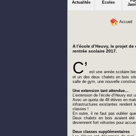
Fo
Actualités
Ecoles
Jam
Accueil
A l’école d’Heuvy, le projet de 
rentrée scolaire 2017.
C’
est une année scolaire bie
et un des deux chalets en bois situ
salle de gym, une nouvelle construc
Une extension tant attendue…
L’extension de l’école d’Heuvy est un
Avec un quota de 48 élèves en mater
infrastructures existantes rendent 
classes !
En outre, il ne faut pas oublier qu
Deux chalets en bois avaient été 
deviennent fort vétustes pour accuei
Deux classes supplémentaires