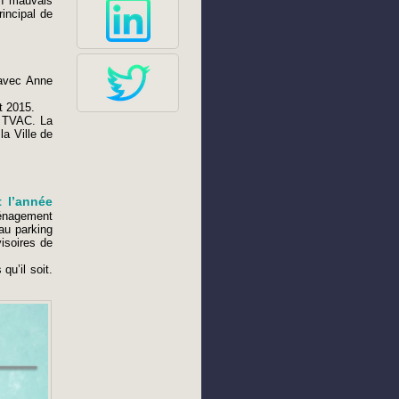
un mauvais
incipal de
 avec Anne
t 2015.
€ TVAC. La
la Ville de
t l’année
ménagement
au parking
isoires de
qu’il soit.