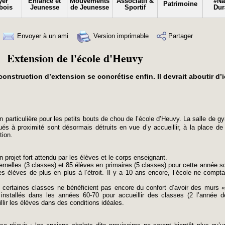
yer
Enfance et
Mouvements
Associatif &
#N
Patrimoine
bois
Jeunesse
de Jeunesse
Sportif
Dur
Envoyer à un ami
Version imprimable
Partager
Extension de l'école d'Heuvy
construction d’extension se concrétise enfin. Il devrait aboutir d’ic
n particulière pour les petits bouts de chou de l’école d’Heuvy. La salle de 
és à proximité sont désormais détruits en vue d’y accueillir, à la place de 
tion.
 projet fort attendu par les élèves et le corps enseignant.
nelles (3 classes) et 85 élèves en primaires (5 classes) pour cette année sc
les élèves de plus en plus à l’étroit. Il y a 10 ans encore, l’école ne comp
e certaines classes ne bénéficient pas encore du confort d’avoir des murs «
installés dans les années 60-70 pour accueillir des classes (2 l’année de
llir les élèves dans des conditions idéales.