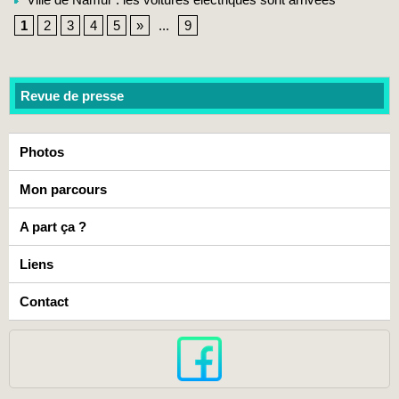
1
2
3
4
5
»
...
9
Revue de presse
Photos
Mon parcours
A part ça ?
Liens
Contact