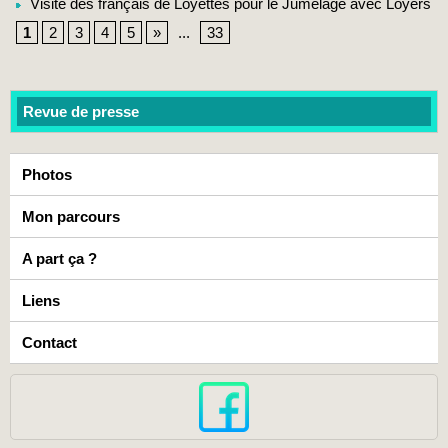
Visite des français de Loyettes pour le Jumelage avec Loyers
1
2
3
4
5
»
...
33
Revue de presse
Photos
Mon parcours
A part ça ?
Liens
Contact