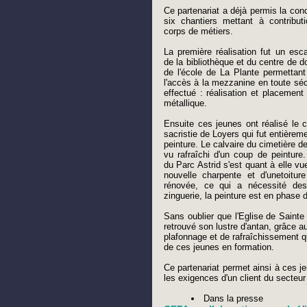
Ce partenariat a déjà permis la conc
six chantiers mettant à contributi
corps de métiers.
La première réalisation fut un escal
de la bibliothèque et du centre de 
de l'école de La Plante permettan
l'accès à la mezzanine en toute sécu
effectué : réalisation et placement 
métallique.
Ensuite ces jeunes ont réalisé le c
sacristie de Loyers qui fut entièrem
peinture. Le calvaire du cimetière d
vu rafraîchi d'un coup de peinture
du Parc Astrid s'est quant à elle vu
nouvelle charpente et d'unetoitur
rénovée, ce qui a nécessité des
zinguerie, la peinture est en phase de
Sans oublier que l'Eglise de Sainte
retrouvé son lustre d'antan, grâce a
plafonnage et de rafraîchissement q
de ces jeunes en formation.
Ce partenariat permet ainsi à ces jeu
les exigences d'un client du secteur
Dans la presse