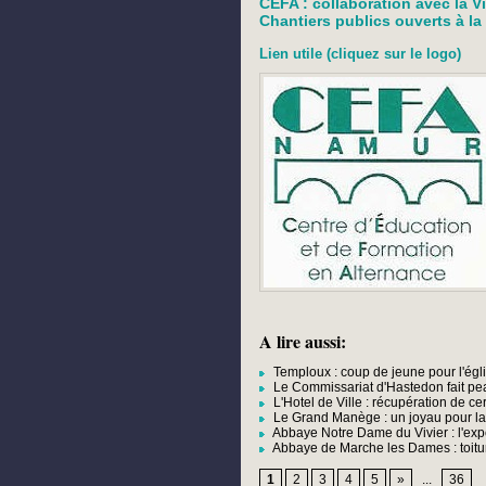
CEFA : collaboration avec la Vil
Chantiers publics ouverts à la
Lien utile (cliquez sur le logo)
A lire aussi:
Temploux : coup de jeune pour l'églis
Le Commissariat d'Hastedon fait p
L'Hotel de Ville : récupération de ce
Le Grand Manège : un joyau pour la
Abbaye Notre Dame du Vivier : l'e
Abbaye de Marche les Dames : toitur
1
2
3
4
5
»
...
36