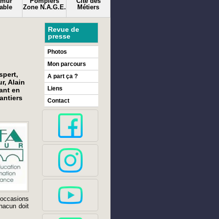
amur
Pompiers
Cité des
able
Zone N.A.G.E.
Métiers
Revue de
presse
Photos
Mon parcours
spert,
A part ça ?
r, Alain
Liens
nant en
antiers
Contact
 occasions
chacun doit