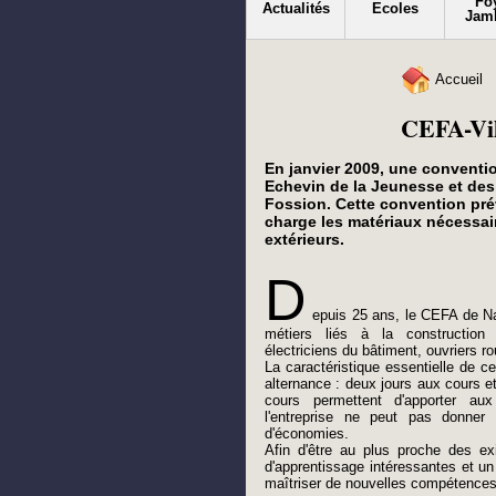
Fo
Actualités
Ecoles
Jam
Accueil
CEFA-Vil
En janvier 2009, une conventio
Echevin de la Jeunesse et des 
Fossion. Cette convention prévo
charge les matériaux nécessaire
extérieurs.
D
epuis 25 ans, le CEFA de N
métiers liés à la construction 
électriciens du bâtiment, ouvriers ro
La caractéristique essentielle de ce
alternance : deux jours aux cours et
cours permettent d'apporter a
l'entreprise ne peut pas donner
d'économies.
Afin d'être au plus proche des e
d'apprentissage intéressantes et un 
maîtriser de nouvelles compétences et