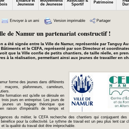
yer
Enfance et
Mouvements
Associatif &
#N
Patrimoine
bois
Jeunesse
de Jeunesse
Sportif
Dur
Envoyer à un ami
Version imprimable
Partager
le de Namur un partenariat constructif !
n a été signée entre la Ville de Namur, représentée par Tanguy Au
Bâtiments et le CEFA, représenté par son Directeur et coordinateu
it que la Ville confie de petits chantiers, de taille réelle, en pre
s à la réalisation, permettant ainsi aux jeunes de travailler en ch
amur forme des jeunes dans différents
: maçons, plafonneurs, carreleurs,
utiers.
tte formation est qu'elle se déroule en
 trois jours en entreprise. Les jours de
ux jeunes un bagage théorique que
 en raison d'impératifs de temps et
xigences du métier, le CEFA recherche des chantiers qui conjuguent des
bénéfice pour la collectivité. Le rythme de travail est un peu plus lent car 
 la qualité du travail doit être irréprochable.