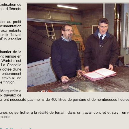
rétisation de
on différents
ier au profit
documentation
t aux enfants
rité. Travail
d'un escalier
hantier de la
ent remise en
e Wartet s'est
. La Chapelle
e dotée d'une
e entièrement
 travaux de
 finition.
 Marguerite a
ux travaux de
ui ont nécessité pas moins de 400 litres de peinture et de nombreuses heures
nes de se frotter à la réalité de terrain, dans un travail concret et suivi, en 
 public.