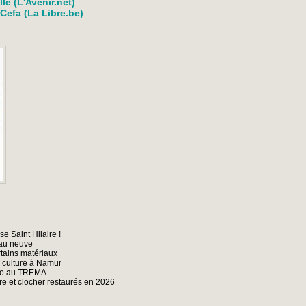
le (L'Avenir.net)
 Cefa (La Libre.be)
e Saint Hilaire !
eau neuve
rtains matériaux
 culture à Namur
xpo au TREMA
e et clocher restaurés en 2026