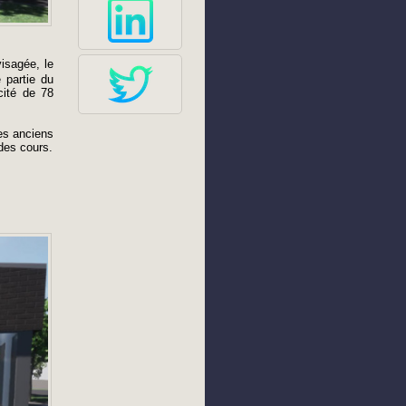
isagée, le
 partie du
cité de 78
es anciens
 des cours.