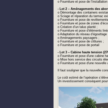
o Fourniture et pose de l’installatio
- Lot 2 – Aménagements des abord
o Démontage des containers existan
o Sciage et réparation du tarmac exi
o Fourniture et pose de revêtement
o Fourniture et pose de zones d’éco
o Création d’un talus planté ;
o Fourniture et pose d’éléments liné
o Adaptation du réseau d’égouttage 
o Aménagements paysagers ;
o Fourniture et pose de clôtures ;
o Fourniture et pose de portail
- Lot 3 – Cabine haute tension (270
o Fourniture et pose d'une cabine hau
o Mise hors service des circuits éle
o Fourniture et pose d'une nouvelle 
Il faut souligner que la nouvelle co
Le coût estimé de l’opération s’élè
Un investissement conséquent pour a