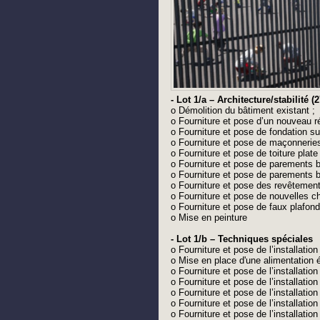
- Lot 1/a – Architecture/stabilité 
o Démolition du bâtiment existant ;
o Fourniture et pose d’un nouveau r
o Fourniture et pose de fondation sur
o Fourniture et pose de maçonneries 
o Fourniture et pose de toiture plat
o Fourniture et pose de parements 
o Fourniture et pose de parements b
o Fourniture et pose des revêtement
o Fourniture et pose de nouvelles 
o Fourniture et pose de faux plafond
o Mise en peinture
- Lot 1/b – Techniques spéciales
o Fourniture et pose de l’installation
o Mise en place d'une alimentation é
o Fourniture et pose de l’installatio
o Fourniture et pose de l’installatio
o Fourniture et pose de l’installation 
o Fourniture et pose de l’installatio
o Fourniture et pose de l’installati