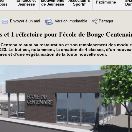
yer
Enfance et
Mouvements
Associatif &
#N
Patrimoine
bois
Jeunesse
de Jeunesse
Sportif
Dur
Envoyer à un ami
Version imprimable
Partager
es et 1 réfectoire pour l'école de Bouge Centenai
 Centenaire aura sa restauration et son remplacement des module
023. Le but est, notamment, la création de 4 classes, d’un nouve
res et d’une végétalisation de la toute nouvelle cour.