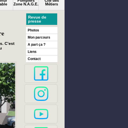
amur
Pompiers
Cité des
able
Zone N.A.G.E.
Métiers
Revue de
presse
re
Photos
Mon parcours
s. C’est
A part ça ?
au
Liens
Contact