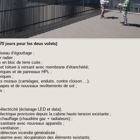
(270 jours pour les deux volets)
éseau d’égouttage ;
 radier ;
en bloc de terre cuite ;
e et toiture à versant avec membrane d’étanchéité;
briques et de panneaux HPL ;
riques ;
s muraux (carrelages, enduits, contre cloison …);
chapes et de nouveaux revêtements de sol ;
s ;
 électricité (éclairage LED et data);
lectrique provisoire depuis la cabine haute tension existante ;
n chauffage (chaudière gaz + radiateurs) ;
n sanitaire avec nouveaux appareils ;
ventilation ;
n détection incendie généralisée ;
on alarme avec récupération des éléments existants;