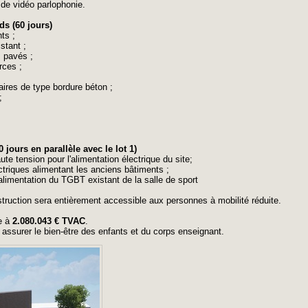
n de vidéo parlophonie.
s (60 jours)
ts ;
stant ;
s pavés ;
rces ;
aires de type bordure béton ;
;
 jours en parallèle avec le lot 1)
te tension pour l'alimentation électrique du site;
ctriques alimentant les anciens bâtiments ;
alimentation du TGBT existant de la salle de sport
nstruction sera entièrement accessible aux personnes à mobilité réduite.
ve à
2.080.043 € TVAC
.
ssurer le bien-être des enfants et du corps enseignant.